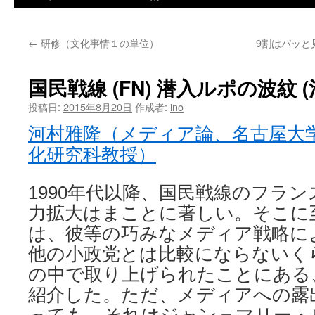
←
研修（文化事情１の単位）
9割はパッと
国民戦線 (FN) 潜入ルポの波紋 
投稿日:
2015年8月20日
作成者:
ino
河村雅隆（メディア論、名古屋大
化研究科教授）
1990年代以降、国民戦線のフラ
力拡大はまことに著しい。そこに
は、彼等の巧みなメディア戦略に
他の小政党とは比較にならないく
の中で取り上げられたことにある
紹介した。ただ、メディアへの露