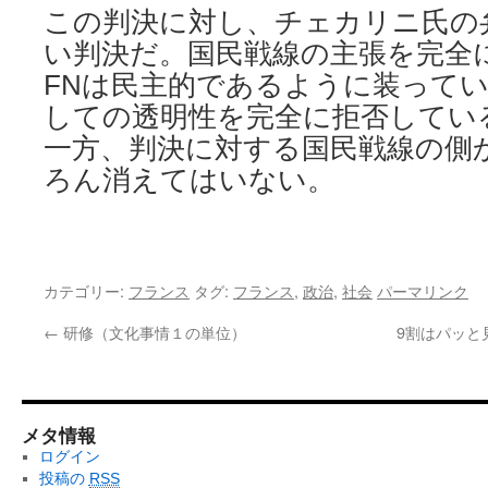
この判決に対し、チェカリニ氏の
い判決だ。国民戦線の主張を完全
FNは民主的であるように装って
しての透明性を完全に拒否してい
一方、判決に対する国民戦線の側
ろん消えてはいない。
カテゴリー:
フランス
タグ:
フランス
,
政治
,
社会
パーマリンク
←
研修（文化事情１の単位）
9割はパッと
メタ情報
ログイン
投稿の
RSS