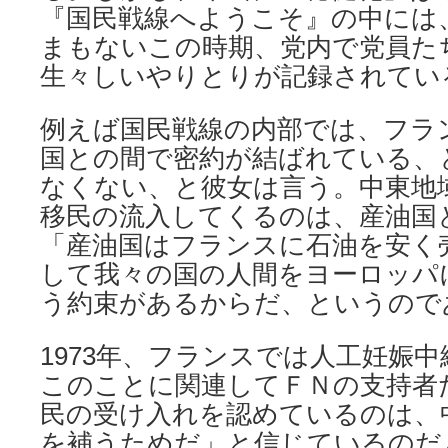
『国民戦線へようこそ』の中には
まもないこの時期、党内で党員た
生々しいやりとりが記録されてい
例えば国民戦線の内部では、フラ
国との間で密約が結ばれている、
なくない、と彼女は言う。中東地
移民の流入してくるのは、産油国
「産油国はフランスに石油を安く
して我々の国の人間をヨーロッパ
う約束があるからだ、というので
1973年、フランスでは人工妊娠
このことに関連してＦＮの支持者
民の受け入れを認めているのは、
を補うためだ」と信じているのだ