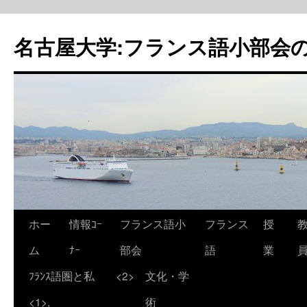
名古屋大学:フランス語小部会の
ホー
情報ｺｰ
フランス語小
フランス
授
ム
ﾅｰ
部会
語
業
ﾌﾗﾝｽ語圏と私
<2>
文化・学
<1>,
術