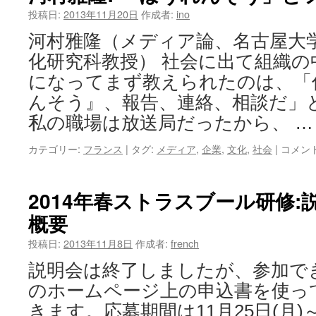
投稿日:
2013年11月20日
作成者:
ino
河村雅隆（メディア論、名古屋大
化研究科教授） 社会に出て組織
になってまず教えられたのは、「
んそう』、報告、連絡、相談だ」
私の職場は放送局だったから、 
カテゴリー:
フランス
|
タグ:
メディア
,
企業
,
文化
,
社会
|
コメン
2014年春ストラスブール研修
概要
投稿日:
2013年11月8日
作成者:
french
説明会は終了しましたが、参加で
のホームページ上の申込書を使っ
きます。応募期間は11月25日(月)～1