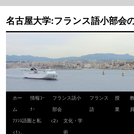
名古屋大学:フランス語小部会の
ホー
情報ｺｰ
フランス語小
フランス
授
ム
ﾅｰ
部会
語
業
ﾌﾗﾝｽ語圏と私
<2>
文化・学
<1>,
術