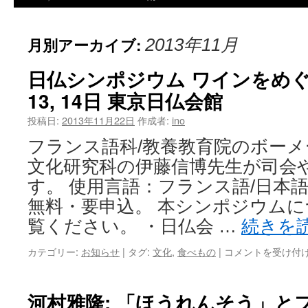
月別アーカイブ:
2013年11月
日仏シンポジウム ワインをめぐ
13, 14日 東京日仏会館
投稿日:
2013年11月22日
作成者:
ino
フランス語科/教養教育院のボー
文化研究科の伊藤信博先生が司会
す。 使用言語：フランス語/日本語
無料・要申込。 本シンポジウム
覧ください。 ・日仏会 …
続きを
カテゴリー:
お知らせ
|
タグ:
文化
,
食べもの
|
コメントを受け付
河村雅隆: 「ほうれんそう」と