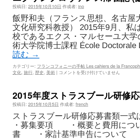
投稿日:
2015年10月10日
作成者:
ino
飯野和夫（フランス思想、名古屋
文化研究科教授） 2015年9月、
校であるエクス・マルセーユ大学
術大学院博士課程 École Doctorale L
読む
→
カテゴリー:
フランコフォニーの手帖 Les cahiers de la Francop
文化
,
旅行
,
歴史
,
美術
|
コメントを受け付けていません
2015年度ストラスブール研修
投稿日:
2015年10月5日
作成者:
french
ストラスブール研修応募書類一式
・募集要項 ・概要と費用につ
書 ・家計基準申告について