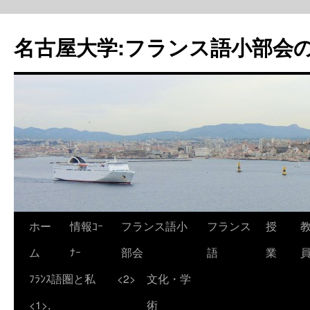
名古屋大学:フランス語小部会の
ホー
情報ｺｰ
フランス語小
フランス
授
ム
ﾅｰ
部会
語
業
ﾌﾗﾝｽ語圏と私
<2>
文化・学
<1>,
術