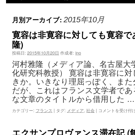
月別アーカイブ:
2015年10月
寛容は非寛容に対しても寛容で
隆)
投稿日:
2015年10月20日
作成者:
ino
河村雅隆（メディア論、名古屋大
化研究科教授） 寛容は非寛容に
きか。いきなり理屈っぽく、また
だが、これはフランス文学者であ
な文章のタイトルから借用した 
カテゴリー:
フランス
|
タグ:
メディア
,
社会
|
コメントを受け付
エクサンプロヴァンス滞在記 (