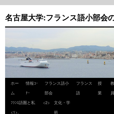
名古屋大学:フランス語小部会の
ホー
情報ｺｰ
フランス語小
フランス
授
ム
ﾅｰ
部会
語
業
ﾌﾗﾝｽ語圏と私
<2>
文化・学
<1>,
術