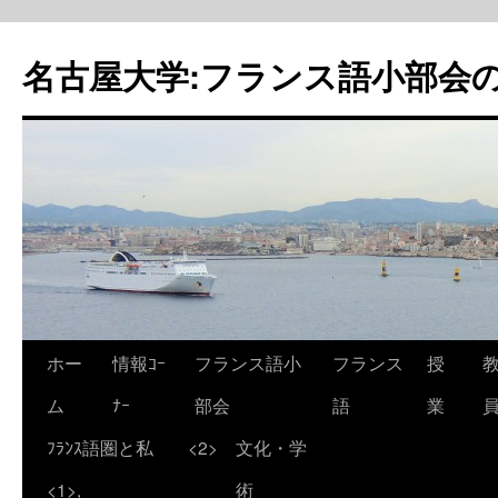
名古屋大学:フランス語小部会の
ホー
情報ｺｰ
フランス語小
フランス
授
ム
ﾅｰ
部会
語
業
ﾌﾗﾝｽ語圏と私
<2>
文化・学
<1>,
術