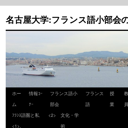
名古屋大学:フランス語小部会の
ホー
情報ｺｰ
フランス語小
フランス
授
ム
ﾅｰ
部会
語
業
ﾌﾗﾝｽ語圏と私
<2>
文化・学
<1>,
術