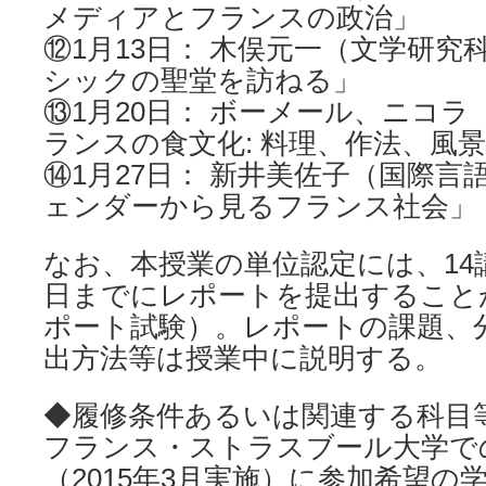
メディアとフランスの政治」
⑫1月13日： 木俣元一（文学研
シックの聖堂を訪ねる」
⑬1月20日： ボーメール、ニコ
ランスの食文化: 料理、作法、風
⑭1月27日： 新井美佐子（国際言
ェンダーから見るフランス社会」
なお、本授業の単位認定には、14
日までにレポートを提出すること
ポート試験）。レポートの課題、
出方法等は授業中に説明する。
◆履修条件あるいは関連する科目
フランス・ストラスブール大学で
（2015年3月実施）に参加希望の