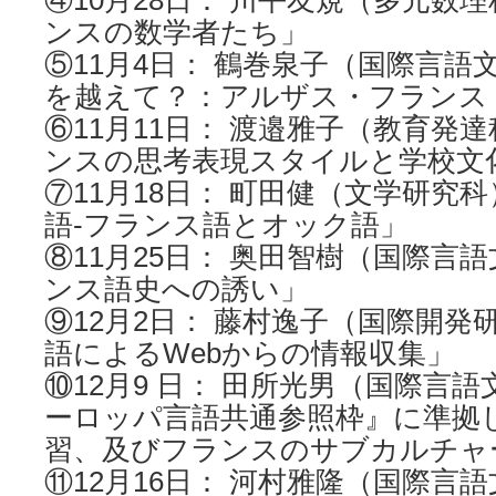
④10月28日： 川平友規（多元数
ンスの数学者たち」
⑤11月4日： 鶴巻泉子（国際言語
を越えて？：アルザス・フランス
⑥11月11日： 渡邉雅子（教育発
ンスの思考表現スタイルと学校文
⑦11月18日： 町田健（文学研究
語‐フランス語とオック語」
⑧11月25日： 奥田智樹（国際言
ンス語史への誘い」
⑨12月2日： 藤村逸子（国際開
語によるWebからの情報収集」
⑩12月9 日： 田所光男（国際言
ーロッパ言語共通参照枠』に準拠
習、及びフランスのサブカルチャ
⑪12月16日： 河村雅隆（国際言