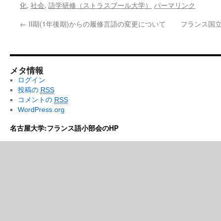
化
,
社会
,
語学研修（ストラスブール大学）
パーマリンク
←
II期(1年後期)からの履修言語の変更について
フランス国立
メタ情報
ログイン
投稿の
RSS
コメントの
RSS
WordPress.org
名古屋大学:フランス語小部会のHP