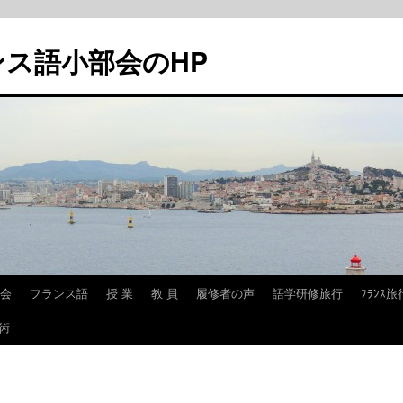
ンス語小部会のHP
会
フランス語
授 業
教 員
履修者の声
語学研修旅行
ﾌﾗﾝｽ
術