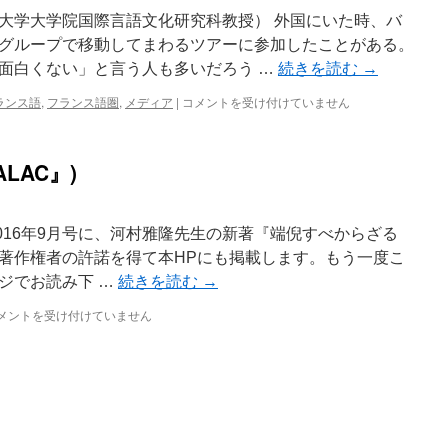
大学大学院国際言語文化研究科教授） 外国にいた時、バ
グループで移動してまわるツアーに参加したことがある。
面白くない」と言う人も多いだろう …
続きを読む
→
ランス語
,
フランス語圏
,
メディア
|
コメントを受け付けていません
LAC』)
2016年9月号に、河村雅隆先生の新著『端倪すべからざる
著作権者の許諾を得て本HPにも掲載します。もう一度こ
ジでお読み下 …
続きを読む
→
メントを受け付けていません