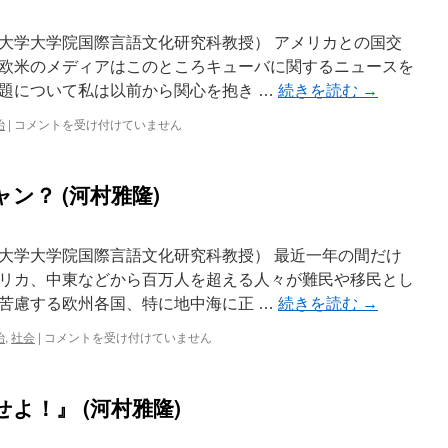
大学大学院国際言語文化研究科教授） アメリカとの国交
欧米のメディアはこのところキューバに関するニュースを
題について私は以前から関心を抱き …
続きを読む
→
治
|
コメントを受け付けていません
ン？ (河村雅隆)
大学大学院国際言語文化研究科教授） 最近一年の間だけ
リカ、中東などから百万人を超える人々が難民や移民とし
苦慮する欧州各国、特に地中海に正 …
続きを読む
→
治
,
社会
|
コメントを受け付けていません
よ！』 (河村雅隆)