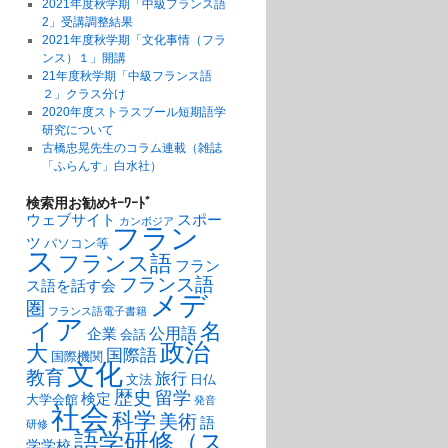
2021年度秋学期「中級フランス語
2」受講調整結果
2021年度秋学期「文化事情（フラ
ンス）１」開講
21年度秋学期「中級フランス語
２」クラス分け
2020年度ストラスブール短期語学
研究について
古橋忠晃先生のコラム連載（雑誌
「ふらんす」白水社）
検索用お勧めｷｰﾜｰﾄﾞ
ウェブサイト
スポー
カンボジア
フラン
ツ
パソコン等
ス
フランス語
フラン
フランス語
ス語を話す会
メデ
圏
フランス語電子書籍
ィア
名
公用語
企業
会話
政治
大
国際語
国際機関
文化
教育
旅行
文法
日仏
歴史
留学
検定
大学会館
発音
社会
科学
美術
語
研修
語学研修（ス
学学校