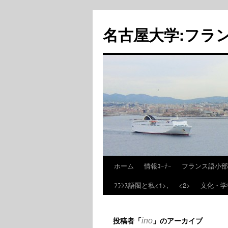
名古屋大学:フラ
ホーム
情報ｺｰﾅｰ
フランス語小部
ﾌﾗﾝｽ語圏と私<1>,
<2>
文化・学
投稿者「
」のアーカイブ
ino