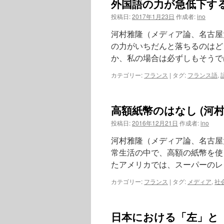
外国語の力が急低下する
投稿日:
2017年1月23日
作成者:
ino
河村雅隆（メディア論、名古屋
の力がいちだんと落ちるのはど
か、私の場合は必ずしもそうで
カテゴリー:
フランス
|
タグ:
フランス語
,
高額紙幣のはなし (河村
投稿日:
2016年12月21日
作成者:
ino
河村雅隆（メディア論、名古屋
常生活の中で、高額の紙幣を使
たアメリカでは、スーパーのレジ
カテゴリー:
フランス
|
タグ:
メディア
,
社
日本における「左」と「