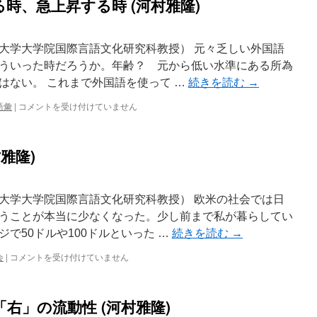
時、急上昇する時 (河村雅隆)
大学大学院国際言語文化研究科教授） 元々乏しい外国語
ういった時だろうか。年齢？ 元から低い水準にある所為
はない。 これまで外国語を使って …
続きを読む
→
語彙
|
コメントを受け付けていません
雅隆)
大学大学院国際言語文化研究科教授） 欧米の社会では日
うことが本当に少なくなった。少し前まで私が暮らしてい
で50ドルや100ドルといった …
続きを読む
→
会
|
コメントを受け付けていません
右」の流動性 (河村雅隆)