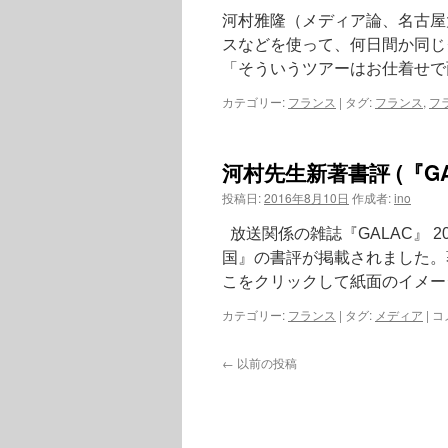
河村雅隆（メディア論、名古屋
スなどを使って、何日間か同じ
「そういうツアーはお仕着せで
カテゴリー:
フランス
|
タグ:
フランス
,
フ
河村先生新著書評 (『GA
投稿日:
2016年8月10日
作成者:
ino
放送関係の雑誌『GALAC』 
国』の書評が掲載されました。
こをクリックして紙面のイメー
カテゴリー:
フランス
|
タグ:
メディア
|
コ
←
以前の投稿