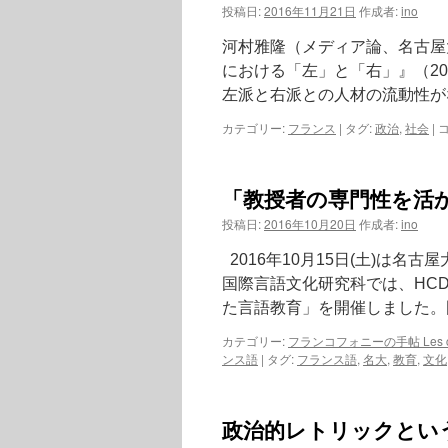
投稿日:
2016年11月21日
作成者:
ino
河村雅隆（メディア論、名古屋
における「左」と「右」』（20
左派と右派との人材の流動性が
カテゴリー:
フランス
|
タグ:
政治
,
社会
|
「教授者の専門性を活かした
投稿日:
2016年10月20日
作成者:
ino
2016年10月15日(土)は名古
国際言語文化研究科では、HC
た言語教育」を開催しました。
カテゴリー:
フランコフォニーの手帖 Les cahi
ンス語
|
タグ:
フランス語
,
名大
,
教育
,
文化
政治的レトリックという