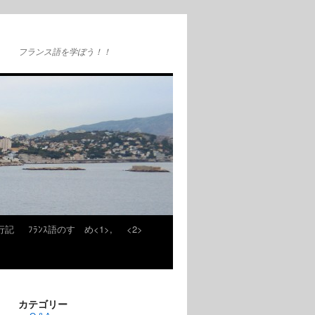
フランス語を学ぼう！！
旅行記
ﾌﾗﾝｽ語のすゝめ<1>,
<2>
カテゴリー