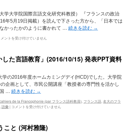
大学大学院国際言語文化研究科教授） 『フランスの政治
16年5月19日掲載）を読んで下さった方から、「日本では
なかったかのように書かれて …
続きを読む
→
コメントを受け付けていません
言語教育」(2016/10/15) 発表PPT資料
屋大学の2016年度ホームカミングデイ(HCD)でした。大学院
Dの企画として、市民公開講座「教授者の専門性を活かし
国 …
続きを読む
→
ers de la Francophonie (par フランス語科教員)
,
フランス語
,
名大のフラ
,
語彙
|
コメントを受け付けていません
こと (河村雅隆)