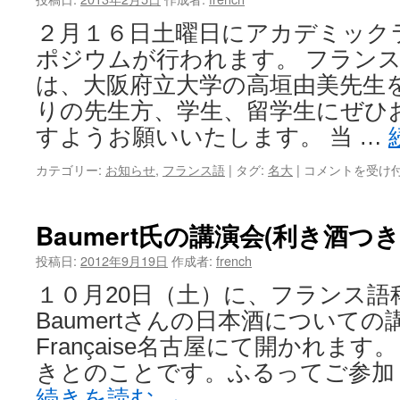
２月１６日土曜日にアカデミック
ポジウムが行われます。 フラン
は、大阪府立大学の高垣由美先生
りの先生方、学生、留学生にぜひ
すようお願いいたします。 当 …
カテゴリー:
お知らせ
,
フランス語
|
タグ:
名大
|
コメントを受け
Baumert氏の講演会(利き酒つき
投稿日:
2012年9月19日
作成者:
french
１０月20日（土）に、フランス語
Baumertさんの日本酒についての講演
Française名古屋にて開かれま
きとのことです。ふるってご参加ください
続きを読む
→