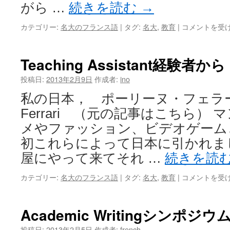
がら …
続きを読む
→
カテゴリー:
名大のフランス語
|
タグ:
名大
,
教育
|
コメントを受
Teaching Assistant経験
投稿日:
2013年2月9日
作成者:
ino
私の日本， ポーリーヌ・フェラーリ 
Ferrari （元の記事はこちら）
メやファッション、ビデオゲーム
初これらによって日本に引かれま
屋にやって来てそれ …
続きを読
カテゴリー:
名大のフランス語
|
タグ:
名大
,
教育
|
コメントを受
Academic Writingシンポジウ
投稿日:
2013年2月5日
作成者:
french