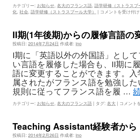
カテゴリー:
お知らせ
,
名大のフランス語
,
語学研修（ストラスブ
化
,
社会
,
語学研修（ストラスブール大学）
|
コメントを受け付け
II期(1年後期)からの履修言語
投稿日:
2014年7月24日
作成者:
ino
I期に「英語以外の外国語」とし
い言語を履修した場合も、II期に
語に変更することができます。入
属されたがフランス語を勉強した
規則に従ってフランス語を履 …
カテゴリー:
お知らせ
,
名大のフランス語
|
タグ:
名大
|
コメント
Teaching Assistant経験者
投稿日:
2014年2月26日
作成者:
ino