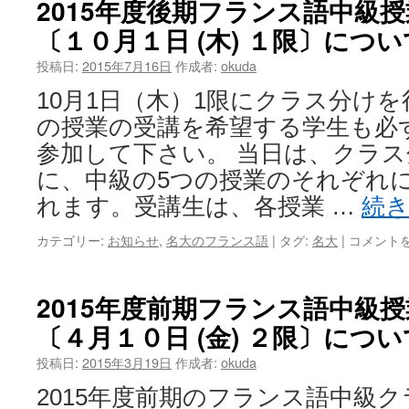
2015年度後期フランス語中級
〔１０月１日 (木) １限〕につい
投稿日:
2015年7月16日
作成者:
okuda
10月1日（木）1限にクラス分け
の授業の受講を希望する学生も必
参加して下さい。 当日は、クラ
に、中級の5つの授業のそれぞれ
れます。受講生は、各授業 …
続
カテゴリー:
お知らせ
,
名大のフランス語
|
タグ:
名大
|
コメント
2015年度前期フランス語中級
〔４月１０日 (金) ２限〕につい
投稿日:
2015年3月19日
作成者:
okuda
2015年度前期のフランス語中級