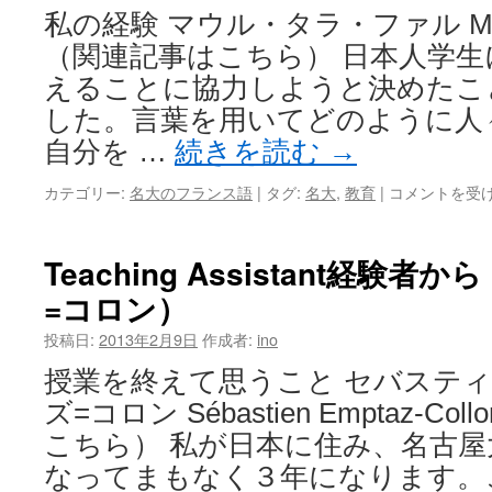
私の経験 マウル・タラ・ファル Maoulo
（関連記事はこちら） 日本人学
えることに協力しようと決めたこ
した。言葉を用いてどのように人
自分を …
続きを読む
→
カテゴリー:
名大のフランス語
|
タグ:
名大
,
教育
|
コメントを受
Teaching Assistant経験
=コロン）
投稿日:
2013年2月9日
作成者:
ino
授業を終えて思うこと セバステ
ズ=コロン Sébastien Emptaz-C
こちら） 私が日本に住み、名古
なってまもなく３年になります。