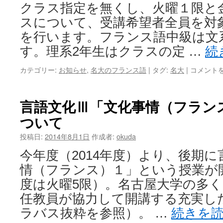
クラス指定を無くし、火曜１限と
スについて、受講希望者全員を対
を行います。フランス語中級は文
す。理系2年生はクラスの定 …
続
カテゴリー:
お知らせ
,
名大のフランス語
|
タグ:
名大
|
コメント
言語文化Ⅲ「文化事情（フラン
ついて
投稿日:
2014年8月1日
作成者:
okuda
今年度（2014年度）より、後期に言
情（フランス）１」という授業が
度は火曜5限）。名古屋大学の多
任教員が協力して開講する充実し
ラバス抜粋を参照）。 …
続きを