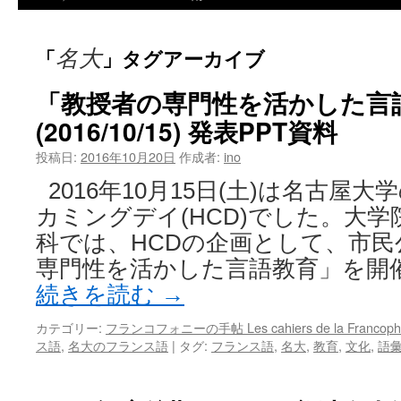
「
」タグアーカイブ
名大
「教授者の専門性を活かした言
(2016/10/15) 発表PPT資料
投稿日:
2016年10月20日
作成者:
ino
2016年10月15日(土)は名古屋大
カミングデイ(HCD)でした。大
科では、HCDの企画として、市民
専門性を活かした言語教育」を開
続きを読む
→
カテゴリー:
フランコフォニーの手帖 Les cahiers de la Francop
ス語
,
名大のフランス語
|
タグ:
フランス語
,
名大
,
教育
,
文化
,
語