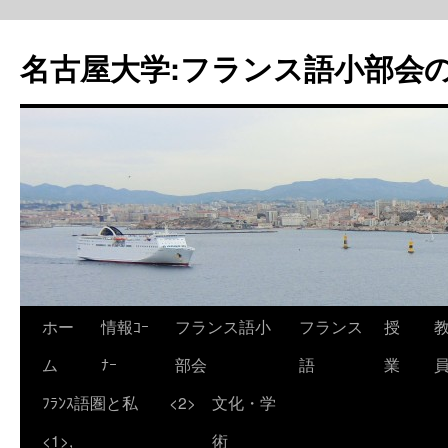
名古屋大学:フランス語小部会の
ホー
情報ｺｰ
フランス語小
フランス
授
ム
ﾅｰ
部会
語
業
ﾌﾗﾝｽ語圏と私
<2>
文化・学
<1>,
術